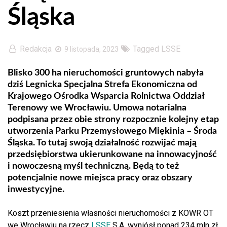
Śląska
Redakcja
Tagged
LSSE
9 listopada, 2023
Blisko 300 ha nieruchomości gruntowych nabyła
dziś Legnicka Specjalna Strefa Ekonomiczna od
Krajowego Ośrodka Wsparcia Rolnictwa Oddział
Terenowy we Wrocławiu. Umowa notarialna
podpisana przez obie strony rozpocznie kolejny etap
utworzenia Parku Przemysłowego Miękinia – Środa
Śląska. To tutaj swoją działalność rozwijać mają
przedsiębiorstwa ukierunkowane na innowacyjność
i nowoczesną myśl techniczną. Będą to też
potencjalnie nowe miejsca pracy oraz obszary
inwestycyjne.
Koszt przeniesienia własności nieruchomości z KOWR OT
we Wrocławiu na rzecz
LSSE
S.A. wyniósł ponad 234 mln zł.