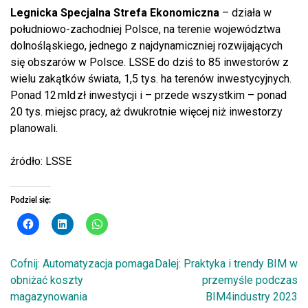
Legnicka Specjalna Strefa Ekonomiczna
– działa w
południowo-zachodniej Polsce, na terenie województwa
dolnośląskiego, jednego z najdynamiczniej rozwijających
się obszarów w Polsce. LSSE do dziś to 85 inwestorów z
wielu zakątków świata, 1,5 tys. ha terenów inwestycyjnych.
Ponad 12 mld zł inwestycji i – przede wszystkim – ponad
20 tys. miejsc pracy, aż dwukrotnie więcej niż inwestorzy
planowali.
źródło: LSSE
Podziel się:
Cofnij:
Automatyzacja pomaga
Dalej:
Praktyka i trendy BIM w
Nawigacja
obniżać koszty
przemyśle podczas
magazynowania
BIM4industry 2023