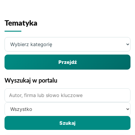
wpisu
Tematyka
Wybierz
kategorię
Przejdź
Wyszukaj w portalu
Szukane
hasło
Zakres
wyszukiwania
Szukaj