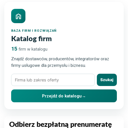
BAZA FIRM I ROZWIĄZAŃ
Katalog firm
15
firm w katalogu
Znajdź dostawców, producentów, integratorów oraz
firmy usługowe dla przemysłu i biznesu.
Szukaj
Szukaj
firmy
lub
Przejdź do katalogu
→
rozwiązania
Odbierz bezpłatną prenumeratę