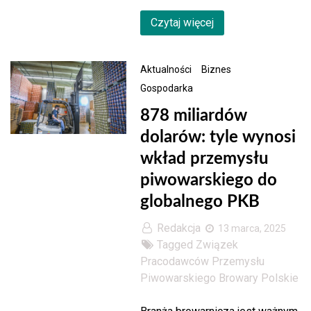
Czytaj więcej
Aktualności
Biznes
Gospodarka
878 miliardów
dolarów: tyle wynosi
wkład przemysłu
piwowarskiego do
globalnego PKB
Redakcja
13 marca, 2025
Tagged
Związek
Pracodawców Przemysłu
Piwowarskiego Browary Polskie