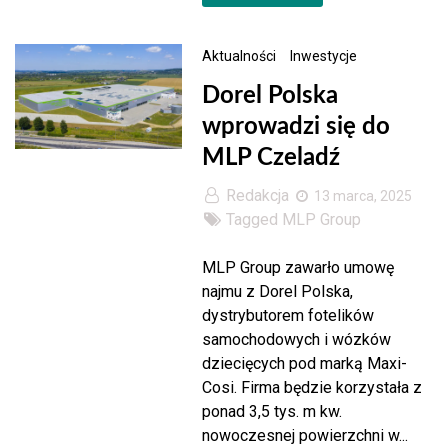
Aktualności
Inwestycje
Dorel Polska
wprowadzi się do
MLP Czeladź
Redakcja
13 marca, 2025
Tagged
MLP Group
MLP Group zawarło umowę
najmu z Dorel Polska,
dystrybutorem fotelików
samochodowych i wózków
dziecięcych pod marką Maxi-
Cosi. Firma będzie korzystała z
ponad 3,5 tys. m kw.
nowoczesnej powierzchni w...