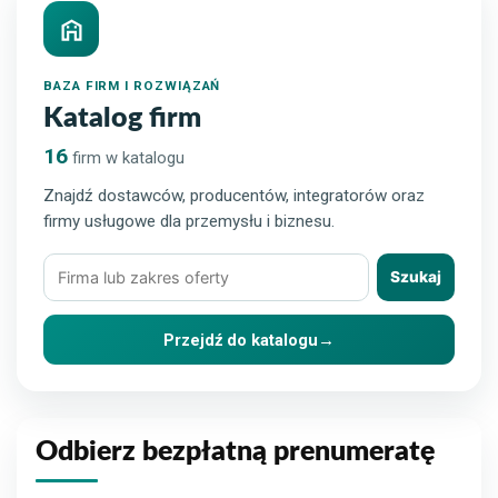
BAZA FIRM I ROZWIĄZAŃ
Katalog firm
16
firm w katalogu
Znajdź dostawców, producentów, integratorów oraz
firmy usługowe dla przemysłu i biznesu.
Szukaj
Szukaj
firmy
lub
Przejdź do katalogu
→
rozwiązania
Odbierz bezpłatną prenumeratę