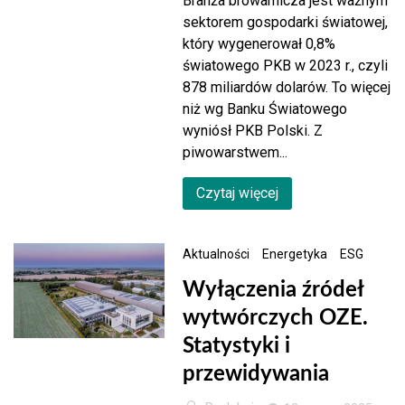
Branża browarnicza jest ważnym
sektorem gospodarki światowej,
który wygenerował 0,8%
światowego PKB w 2023 r., czyli
878 miliardów dolarów. To więcej
niż wg Banku Światowego
wyniósł PKB Polski. Z
piwowarstwem...
Czytaj więcej
Aktualności
Energetyka
ESG
Wyłączenia źródeł
wytwórczych OZE.
Statystyki i
przewidywania