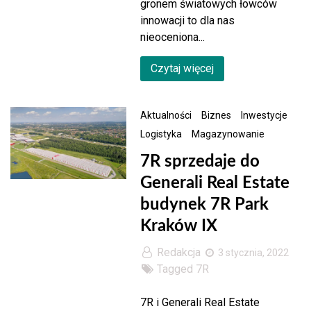
gronem światowych łowców
innowacji to dla nas
nieoceniona...
Czytaj więcej
Aktualności
Biznes
Inwestycje
Logistyka
Magazynowanie
7R sprzedaje do
Generali Real Estate
budynek 7R Park
Kraków IX
Redakcja
3 stycznia, 2022
Tagged
7R
7R i Generali Real Estate