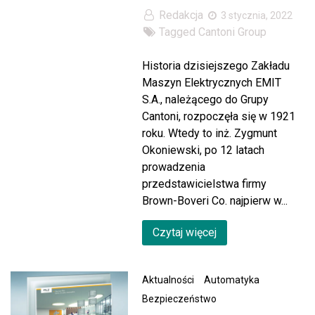
Redakcja
3 stycznia, 2022
Tagged
Cantoni Group
Historia dzisiejszego Zakładu
Maszyn Elektrycznych EMIT
S.A., należącego do Grupy
Cantoni, rozpoczęła się w 1921
roku. Wtedy to inż. Zygmunt
Okoniewski, po 12 latach
prowadzenia
przedstawicielstwa firmy
Brown-Boveri Co. najpierw w...
Czytaj więcej
Aktualności
Automatyka
Bezpieczeństwo