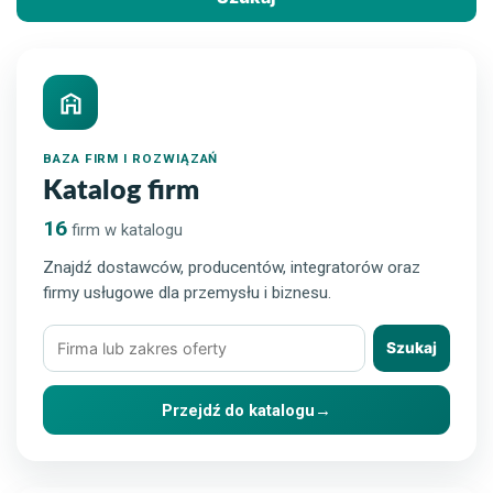
BAZA FIRM I ROZWIĄZAŃ
Katalog firm
16
firm w katalogu
Znajdź dostawców, producentów, integratorów oraz
firmy usługowe dla przemysłu i biznesu.
Szukaj
Szukaj
firmy
lub
Przejdź do katalogu
→
rozwiązania