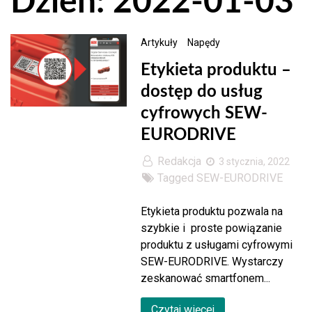
Dzień: 2022-01-03
Artykuły
Napędy
Etykieta produktu –
dostęp do usług
cyfrowych SEW-
EURODRIVE
Redakcja
3 stycznia, 2022
Tagged
SEW-EURODRIVE
Etykieta produktu pozwala na
szybkie i proste powiązanie
produktu z usługami cyfrowymi
SEW-EURODRIVE. Wystarczy
zeskanować smartfonem...
Czytaj więcej