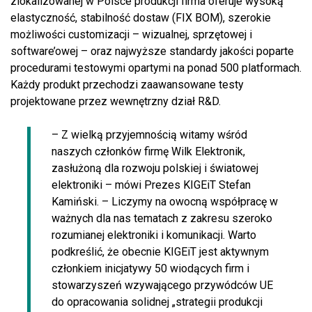
zlokalizowanej w Polsce produkcji firma oferuje wysoką
elastyczność, stabilność dostaw (FIX BOM), szerokie
możliwości customizacji – wizualnej, sprzętowej i
software’owej – oraz najwyższe standardy jakości poparte
procedurami testowymi opartymi na ponad 500 platformach.
Każdy produkt przechodzi zaawansowane testy
projektowane przez wewnętrzny dział R&D.
– Z wielką przyjemnością witamy wśród
naszych członków firmę Wilk Elektronik,
zasłużoną dla rozwoju polskiej i światowej
elektroniki – mówi Prezes KIGEiT Stefan
Kamiński. – Liczymy na owocną współpracę w
ważnych dla nas tematach z zakresu szeroko
rozumianej elektroniki i komunikacji. Warto
podkreślić, że obecnie KIGEiT jest aktywnym
członkiem inicjatywy 50 wiodących firm i
stowarzyszeń wzywającego przywódców UE
do opracowania solidnej „strategii produkcji