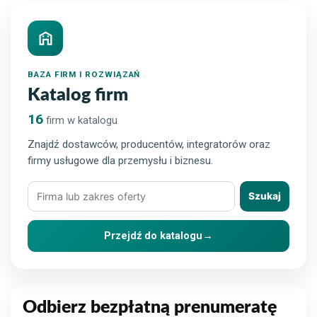
BAZA FIRM I ROZWIĄZAŃ
Katalog firm
16
firm w katalogu
Znajdź dostawców, producentów, integratorów oraz
firmy usługowe dla przemysłu i biznesu.
Szukaj
Szukaj
firmy
lub
Przejdź do katalogu
→
rozwiązania
Odbierz bezpłatną prenumeratę